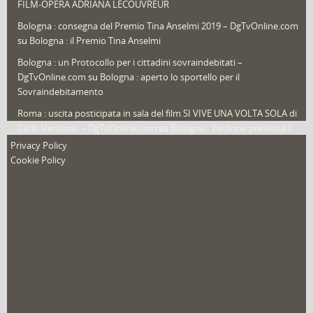
FILM-OPERA ADRIANA LECOUVREUR
Veneto
(12)
Bologna : consegna del Premio Tina Anselmi 2019 – DgTvOnline.com
Video (archivio)
(263)
su
Bologna : il Premio Tina Anselmi
Video in primo piano
(6)
Bologna : un Protocollo per i cittadini sovraindebitati –
DgTvOnline.com
su
Bologna : aperto lo sportello per il
Sovraindebitamento
Roma : uscita posticipata in sala del film SI VIVE UNA VOLTA SOLA di
Carlo Verdone. – DgTvOnline.com
su
Bologna : Verdone presenta il
nuovo film
Privacy Policy
Cookie Policy