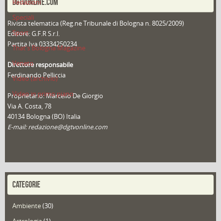
DGTVONLINE.COM
Redazioni
Speciali
Rivista telematica (Reg.ne Tribunale di Bologna n. 8025/2009)
Sport
Editore: G.F.R S.r.l.
Partita Iva 03334250234
That's Bologna Magazine
Veneto
Direttore responsabile
Ferdinando Pelliccia
Video (archivio)
Video in primo piano
Proprietario: Marcello De Giorgio
Via A. Costa, 78
40134 Bologna (BO) Italia
E-mail: redazione@dgtvonline.com
CATEGORIE
Ambiente
(30)