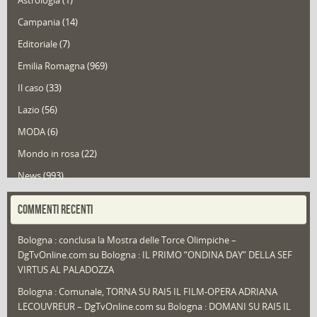
Astrologia
(1)
Campania
(14)
Editoriale
(7)
Emilia Romagna
(969)
Il caso
(33)
Lazio
(56)
MODA
(6)
Mondo in rosa
(22)
News
(993)
Portfolio
(1)
COMMENTI RECENTI
Puglia
(30)
Bologna : conclusa la Mostra delle Torce Olimpiche –
Redazioni
(1.050)
DgTvOnline.com
su
Bologna : IL PRIMO “ONDINA DAY” DELLA SEF
Speciali
(22)
VIRTUS AL PALADOZZA
Sport
(61)
Bologna : Comunale, TORNA SU RAI5 IL FILM-OPERA ADRIANA
LECOUVREUR – DgTvOnline.com
su
Bologna : DOMANI SU RAI5 IL
That's Bologna Magazine
(25)