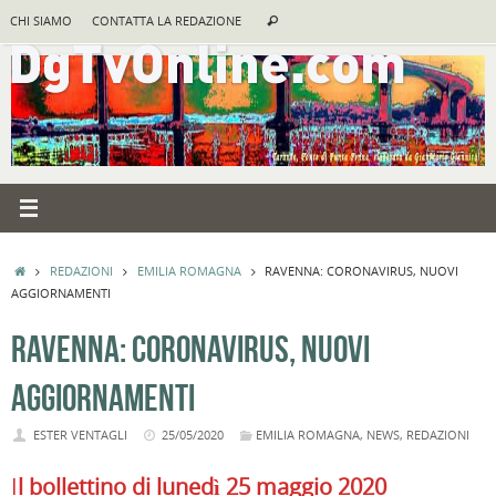
Vai
Cerca:
CHI SIAMO
CONTATTA LA REDAZIONE
Cerca
al
contenuto
HOME
REDAZIONI
EMILIA ROMAGNA
RAVENNA: CORONAVIRUS, NUOVI
AGGIORNAMENTI
RAVENNA: CORONAVIRUS, NUOVI
AGGIORNAMENTI
ESTER VENTAGLI
25/05/2020
EMILIA ROMAGNA
,
NEWS
,
REDAZIONI
I
l bollettino di lunedì 25 maggio 2020