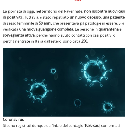
La giornata di oggi, nel territorio del Ravennate,
non riscontra nuovi casi
di positività.
Tuttavia, è stato registrato
un nuovo decesso
:
una paziente
di sesso femminile di
59 anni
, che presentava già patologie in essere. Si è
verificata
una nuova guarigione completa
. Le persone in
quarantena
e
sorveglianza attiva,
perché hanno avuto contatti con casi positivi o
perché rientrate in Italia dall’estero, sono circa
250
.
Coronavirus
Si sono registrati dunque dall’inizio del contagio
1020 casi
, confermati