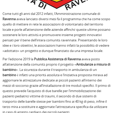
Come tutti gli anni dal 2012 infatti, l’Amministrazione comunale di
Ravenna
aveva lanciato diversi mesi fa il programma che ha come scopo
quello di mettere in rete le associazioni di volontariato del territorio
locale e porle all’attenzione delle aziende affinché queste ultime possano
sostenere le loro attività e promuovere insieme progetti innovativi
pensati per il bene dell’intera comunità ravennate. Presentando le loro
idee e i loro obiettivi, le associazioni hanno infatti la possibilità di vedere
«adottato» un progetto e dunque finanziato da una impresa locale.
Per l’edizione 2019 la
Pubblica Assistenza di Ravenna
aveva posto
all’attenzione della comunità proprio il progetto «
Ambulanze a misura di
bambino
». La sicurezza durante il trasporto in ambulanza di un
bambino
è infatti una priorità assoluta e l’iniziativa proposta mirava ad
aggiornare le attrezzature dedicate ai piccoli pazienti all’interno dei
mezzi di soccorso grazie all’installazione di tre moduli specifici. Il primo di
questo prevede l’acquisto di due barelle per l’immobilizzazione dei
pazienti pediatrici vittime di traumi, il secondo di due sistemi di
trasporto delle barelle stesse per bambini fino ai 40 kg di peso, infine il
terzo mira a sostituire e aggiornate l’attrezzatura specifica da utilizzare
in caso di arresto cardiaco dei piccoli pazienti.