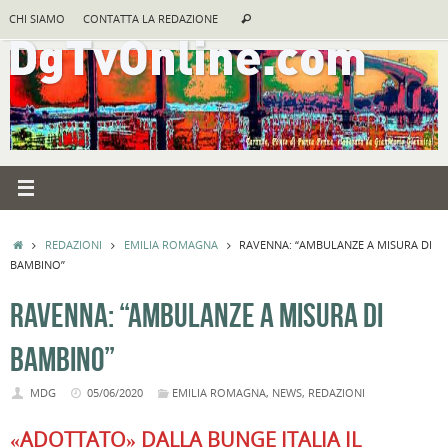
Vai
Cerca:
CHI SIAMO
CONTATTA LA REDAZIONE
Cerca
al
contenuto
HOME
REDAZIONI
EMILIA ROMAGNA
RAVENNA: “AMBULANZE A MISURA DI
BAMBINO”
RAVENNA: “AMBULANZE A MISURA DI
BAMBINO”
MDG
05/06/2020
EMILIA ROMAGNA
,
NEWS
,
REDAZIONI
«ADOTTATO» DALLA BUNGE ITALIA
IL