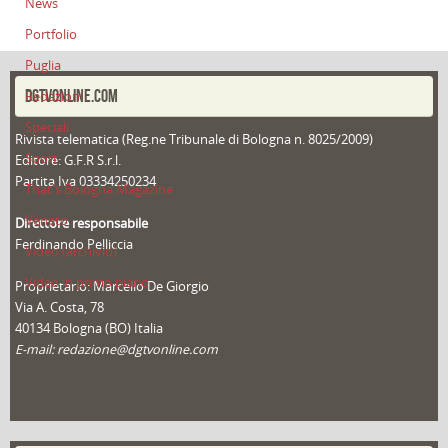
News
Portfolio
Puglia
DGTVONLINE.COM
Redazioni
Speciali
Rivista telematica (Reg.ne Tribunale di Bologna n. 8025/2009)
Sport
Editore: G.F.R S.r.l.
Partita Iva 03334250234
That's Bologna Magazine
Veneto
Direttore responsabile
Ferdinando Pelliccia
Video (archivio)
Video in primo piano
Proprietario: Marcello De Giorgio
Via A. Costa, 78
40134 Bologna (BO) Italia
E-mail: redazione@dgtvonline.com