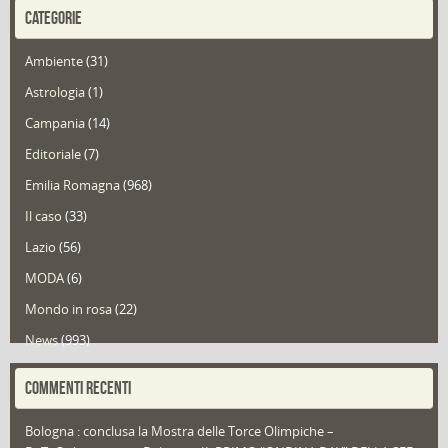
CATEGORIE
Ambiente
(31)
Astrologia
(1)
Campania
(14)
Editoriale
(7)
Emilia Romagna
(968)
Il caso
(33)
Lazio
(56)
MODA
(6)
Mondo in rosa
(22)
News
(993)
Portfolio
(1)
COMMENTI RECENTI
Puglia
(30)
Bologna : conclusa la Mostra delle Torce Olimpiche –
Redazioni
(1.049)