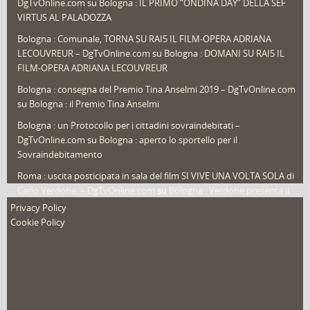
DgTvOnline.com
su
Bologna : IL PRIMO “ONDINA DAY” DELLA SEF
Speciali
(22)
VIRTUS AL PALADOZZA
Sport
(61)
Bologna : Comunale, TORNA SU RAI5 IL FILM-OPERA ADRIANA
LECOUVREUR – DgTvOnline.com
su
Bologna : DOMANI SU RAI5 IL
That's Bologna Magazine
(25)
FILM-OPERA ADRIANA LECOUVREUR
Veneto
(12)
Bologna : consegna del Premio Tina Anselmi 2019 – DgTvOnline.com
Video (archivio)
(263)
su
Bologna : il Premio Tina Anselmi
Video in primo piano
(6)
Bologna : un Protocollo per i cittadini sovraindebitati –
DgTvOnline.com
su
Bologna : aperto lo sportello per il
Sovraindebitamento
Roma : uscita posticipata in sala del film SI VIVE UNA VOLTA SOLA di
Carlo Verdone. – DgTvOnline.com
su
Bologna : Verdone presenta il
nuovo film
Privacy Policy
Cookie Policy