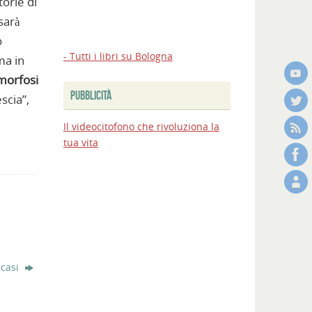
torie di
 sarà
o
- Tutti i libri su Bologna
ma in
morfosi
PUBBLICITÀ
scia”,
Il videocitofono che rivoluziona la
tua vita
 casi