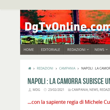
Vai
al
contenuto
VAI
HOME
EDITORIALE
REDAZIONI
NEWS
AL
CONTENUTO
HOME
REDAZIONI
CAMPANIA
NAPOLI : LA CAMO
NAPOLI : LA CAMORRA SUBISCE U
MDG
23/02/2021
CAMPANIA
,
NEWS
,
REDAZ
…con la sapiente regia di Michele Cu