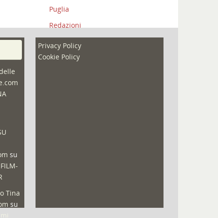
Puglia
Redazioni
Speciali
Privacy Policy
Cookie Policy
Sport
delle
That's Bologna Magazine
ne.com
Veneto
NA
Video (archivio)
Video in primo piano
SU
com
su
 FILM-
R
o Tina
com
su
lmi