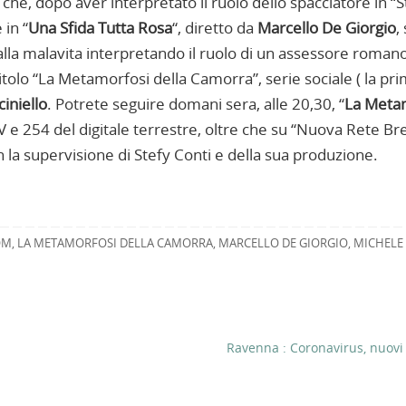
che, dopo aver interpretato il ruolo dello spacciatore in “S
 in “
Una Sfida Tutta Rosa
“, diretto da
Marcello De Giorgio
,
 alla malavita interpretando il ruolo di un assessore roman
titolo “La Metamorfosi della Camorra”, serie sociale ( la pri
iniello
. Potrete seguire domani sera, alle 20,30, “
La Meta
TV e 254 del digitale terrestre, oltre che su “Nuova Rete Bre
on la supervisione di Stefy Conti e della sua produzione.
OM
,
LA METAMORFOSI DELLA CAMORRA
,
MARCELLO DE GIORGIO
,
MICHELE
Ravenna : Coronavirus, nuovi