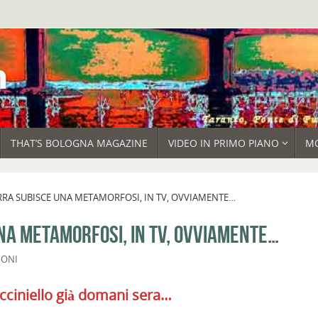
THAT’S BOLOGNA MAGAZINE
VIDEO IN PRIMO PIANO
M
RRA SUBISCE UNA METAMORFOSI, IN TV, OVVIAMENTE…
NA METAMORFOSI, IN TV, OVVIAMENTE…
IONI
cciniello già domani sera…