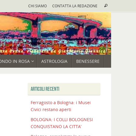
Cerca:
CHI SIAMO
CONTATTA LA REDAZIONE
Cerca
ONDO IN ROSA
ASTROLOGIA
BENESSERE
ARTICOLI RECENTI
Ferragosto a Bologna: i Musei
Civici restano aperti
BOLOGNA: I COLLI BOLOGNESI
CONQUISTANO LA CITTA’