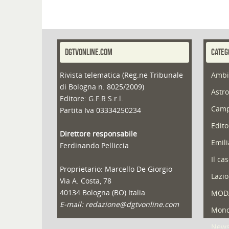
DGTVONLINE.COM
CATEG
Rivista telematica (Reg.ne Tribunale
Ambi
di Bologna n. 8025/2009)
Astro
Editore: G.F.R S.r.l.
Camp
Partita Iva 03334250234
Edito
Direttore responsabile
Emil
Ferdinando Pelliccia
Il ca
Proprietario: Marcello De Giorgio
Lazio
Via A. Costa, 78
40134 Bologna (BO) Italia
MOD
E-mail: redazione@dgtvonline.com
Mond
New