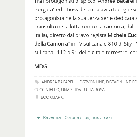
Tra i protagonisti di spicco,
Andrea Bacarelli
Borgata” ed il boss della malavita bolognese
protagonista nella sua terza serie dedicata
coinvolto nella lotta contro la camorra, dal 
Italia), diretto dal bravo regista
Michele Cucc
della Camorra
” in TV sul canale 810 di Sky 
sui canali 112 o 91 del digitale terrestre, c
MDG
ANDREA BACARELLI
,
DGTVONLINE
,
DGTVONLINE.C
CUCCINIELLO
,
UNA SFIDA TUTTA ROSA
.
BOOKMARK
.
Ravenna : Coronavirus, nuovi casi