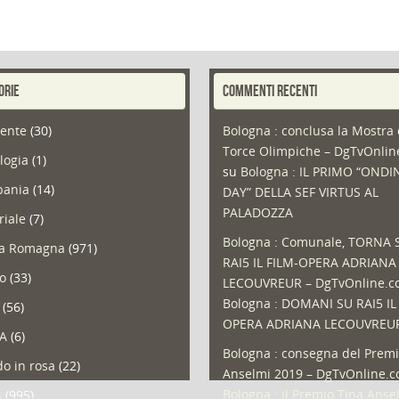
ORIE
COMMENTI RECENTI
ente
(30)
Bologna : conclusa la Mostra 
Torce Olimpiche – DgTvOnli
logia
(1)
su
Bologna : IL PRIMO “ONDI
ania
(14)
DAY” DELLA SEF VIRTUS AL
PALADOZZA
riale
(7)
Bologna : Comunale, TORNA 
ia Romagna
(971)
RAI5 IL FILM-OPERA ADRIANA
so
(33)
LECOUVREUR – DgTvOnline.
Bologna : DOMANI SU RAI5 IL
(56)
OPERA ADRIANA LECOUVREU
A
(6)
Bologna : consegna del Premi
o in rosa
(22)
Anselmi 2019 – DgTvOnline.
Bologna : il Premio Tina Anse
s
(995)