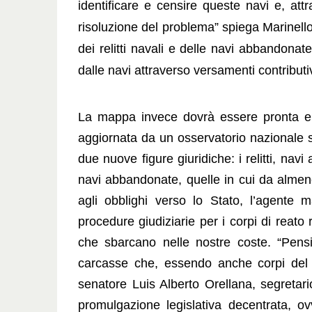
identificare e censire queste navi e, att
risoluzione del problema” spiega Marinello
dei relitti navali e delle navi abbandon
dalle navi attraverso versamenti contributiv
La mappa invece dovrà essere pronta entr
aggiornata da un osservatorio nazionale su
due nuove figure giuridiche: i
relitti
, navi 
navi abbandonate
, quelle in cui da almen
agli obblighi verso lo Stato, l’agente m
procedure giudiziarie per i corpi di reato r
che sbarcano nelle nostre coste. “Pe
carcasse che, essendo anche corpi del r
senatore Luis Alberto Orellana, segret
promulgazione legislativa decentrata, o