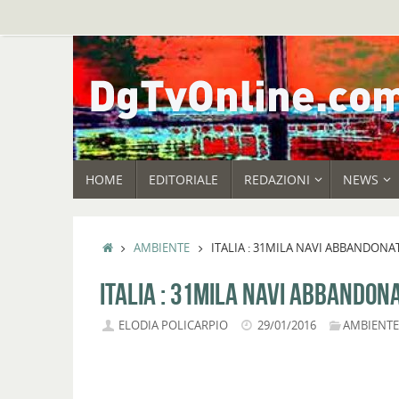
Vai
al
contenuto
VAI
HOME
EDITORIALE
REDAZIONI
NEWS
AL
CONTENUTO
HOME
AMBIENTE
ITALIA : 31MILA NAVI ABBANDONA
ITALIA : 31MILA NAVI ABBANDON
ELODIA POLICARPIO
29/01/2016
AMBIENT