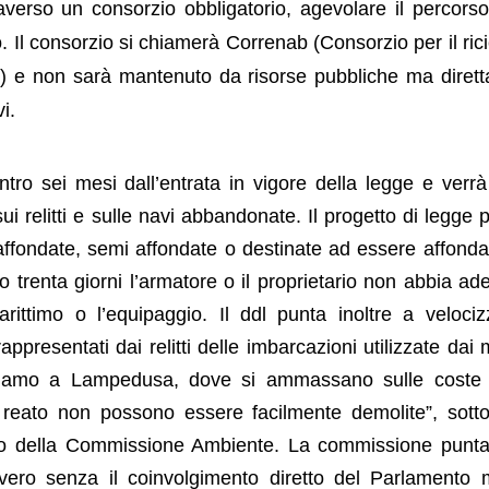
raverso un consorzio obbligatorio, agevolare il percorso
. Il consorzio si chiamerà Correnab (Consorzio per il ric
ate) e non sarà mantenuto da risorse pubbliche ma diret
i.
o sei mesi dall’entrata in vigore della legge e verrà
i relitti e sulle navi abbandonate. Il progetto di legge
affondate, semi affondate o destinate ad essere affondat
o trenta giorni l’armatore o il proprietario non abbia a
arittimo o l’equipaggio. Il ddl punta inoltre a velociz
appresentati dai relitti delle imbarcazioni utilizzate dai 
nsiamo a Lampedusa, dove si ammassano sulle coste
eato non possono essere facilmente demolite”, sottol
ario della Commissione Ambiente. La commissione punt
vvero senza il coinvolgimento diretto del Parlamento