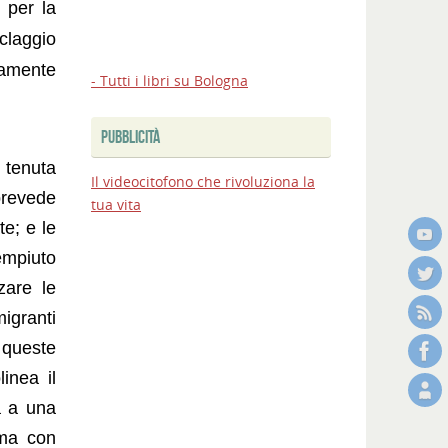
 per la
iclaggio
tamente
- Tutti i libri su Bologna
PUBBLICITÀ
 tenuta
Il videocitofono che rivoluziona la
 prevede
tua vita
e; e le
dempiuto
zare le
migranti
 queste
inea il
a a una
 ma con