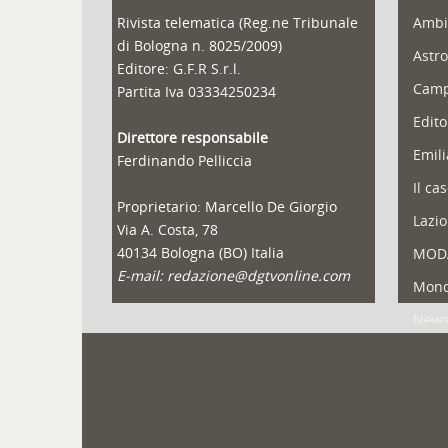
Rivista telematica (Reg.ne Tribunale
Ambi
di Bologna n. 8025/2009)
Astro
Editore: G.F.R S.r.l.
Camp
Partita Iva 03334250234
Edito
Direttore responsabile
Emil
Ferdinando Pelliccia
Il ca
Proprietario: Marcello De Giorgio
Lazio
Via A. Costa, 78
40134 Bologna (BO) Italia
MOD
E-mail: redazione@dgtvonline.com
Mond
New
Portf
Pugli
Reda