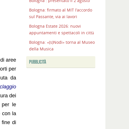
Bologna : presentato il 2 agosto
Bologna: firmato al MIT l’accordo
sul Passante, via ai lavori
Bologna Estate 2026: nuovi
appuntamenti e spettacoli in città
Bologna: «(s)Nodi» torna al Museo
della Musica
 di aree
PUBBLICITÀ
rti per
duta da
iclaggio
ura dei
 per le
o con la
 fine di