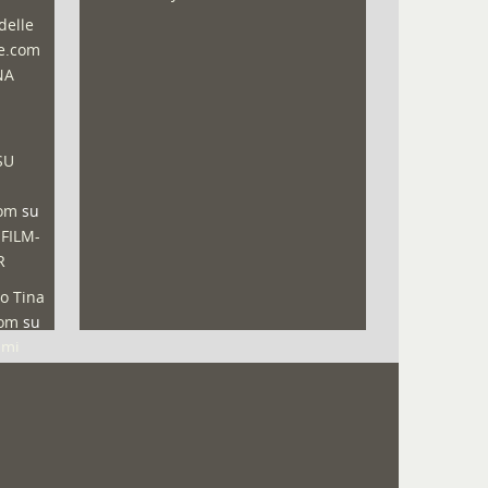
delle
ne.com
NA
SU
com
su
 FILM-
R
o Tina
com
su
lmi