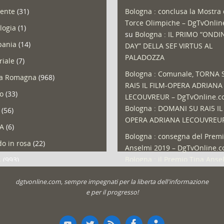
ente
(31)
Bologna : conclusa la Mostra 
Torce Olimpiche – DgTvOnli
logia
(1)
su
Bologna : IL PRIMO “ONDI
ania
(14)
DAY” DELLA SEF VIRTUS AL
PALADOZZA
riale
(7)
Bologna : Comunale, TORNA 
ia Romagna
(968)
RAI5 IL FILM-OPERA ADRIANA
so
(33)
LECOUVREUR – DgTvOnline.
Bologna : DOMANI SU RAI5 IL
(56)
OPERA ADRIANA LECOUVREU
A
(6)
Bologna : consegna del Premi
o in rosa
(22)
Anselmi 2019 – DgTvOnline.
Bologna : il Premio Tina Anse
s
(993)
Bologna : un Protocollo per i
olio
(1)
dgtvonline.com, sempre impegnati per la liberta dell'informazione
cittadini sovraindebitati –
a
(30)
e per il progresso!
DgTvOnline.com
su
Bologna :
zioni
(1.049)
aperto lo sportello per il
Sovraindebitamento