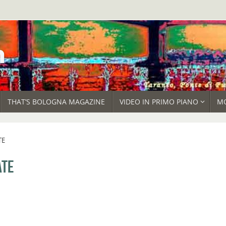
THAT’S BOLOGNA MAGAZINE
VIDEO IN PRIMO PIANO
M
TE
ATE
E