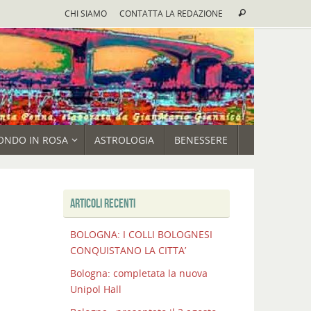
Cerca:
CHI SIAMO
CONTATTA LA REDAZIONE
Cerca
ONDO IN ROSA
ASTROLOGIA
BENESSERE
ARTICOLI RECENTI
BOLOGNA: I COLLI BOLOGNESI
CONQUISTANO LA CITTA’
Bologna: completata la nuova
Unipol Hall