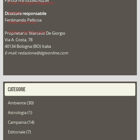
Partita Iva 03334250234
That's Bologna Magazine
Veneto
Direttore responsabile
Ferdinando Pelliccia
Video (archivio)
Video in primo piano
Proprietario: Marcello De Giorgio
Via A. Costa, 78
40134 Bologna (BO) Italia
E-mail: redazione@dgtvonline.com
CATEGORIE
Ambiente
(30)
Astrologia
(1)
Campania
(14)
Editoriale
(7)