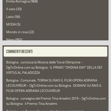
Emilia Romagna
(968)
Il caso
(33)
Lazio
(56)
MODA
(5)
Mondo in rosa
(22)
News
(992)
Portfolio
(1)
COMMENTI RECENTI
Puglia
(30)
Bologna : conclusa la Mostra delle Torce Olimpiche –
Redazioni
(1.049)
DgTvOnline.com
su
Bologna : IL PRIMO “ONDINA DAY” DELLA SEF
Speciali
(22)
VIRTUS AL PALADOZZA
Sport
(61)
Bologna : Comunale, TORNA SU RAI5 IL FILM-OPERA ADRIANA
LECOUVREUR – DgTvOnline.com
su
Bologna : DOMANI SU RAI5 IL
That's Bologna Magazine
(25)
FILM-OPERA ADRIANA LECOUVREUR
Veneto
(12)
Bologna : consegna del Premio Tina Anselmi 2019 – DgTvOnline.com
Video (archivio)
(262)
su
Bologna : il Premio Tina Anselmi
Video in primo piano
(6)