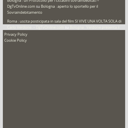
Bologna : un Protocollo per i cittadini sovraindebitati –
DgTvOnline.com
su
Bologna : aperto lo sportello per il
Sovraindebitamento
Roma : uscita posticipata in sala del film SI VIVE UNA VOLTA SOLA di
Carlo Verdone. – DgTvOnline.com
su
Bologna : Verdone presenta il
nuovo film
Privacy Policy
Cookie Policy