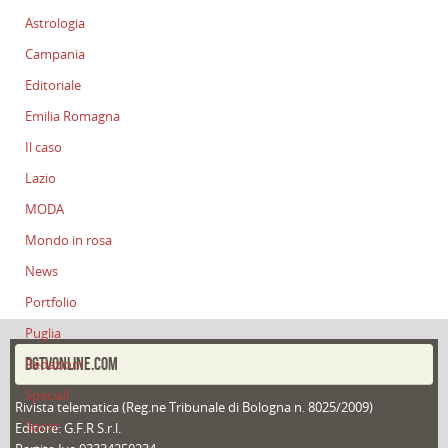
Astrologia
Campania
Editoriale
Emilia Romagna
Il caso
Lazio
MODA
Mondo in rosa
News
Portfolio
Puglia
DGTVONLINE.COM
Redazioni
Speciali
Rivista telematica (Reg.ne Tribunale di Bologna n. 8025/2009)
Sport
Editore: G.F.R S.r.l.