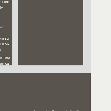
ne.com
NA
SU
com
su
 FILM-
R
o Tina
com
su
lmi
ala del