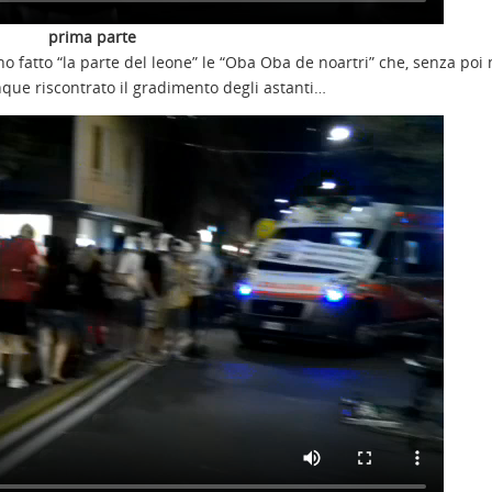
prima parte
fatto “la parte del leone” le “Oba Oba de noartri” che, senza poi n
que riscontrato il gradimento degli astanti…