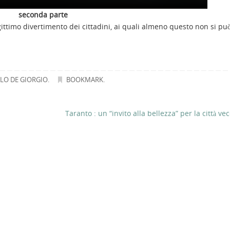
seconda parte
gittimo divertimento dei cittadini, ai quali almeno questo non si pu
LO DE GIORGIO
.
BOOKMARK
.
Taranto : un “invito alla bellezza” per la città ve