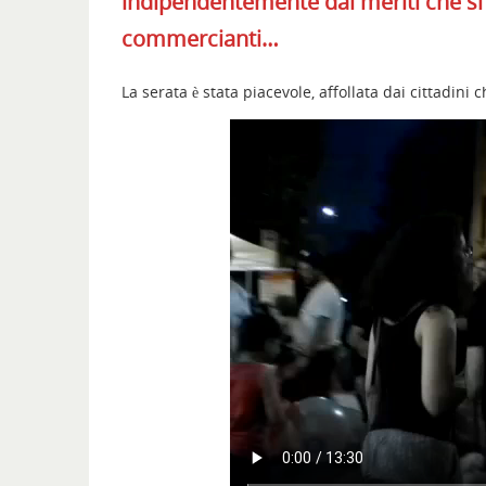
indipendentemente dai meriti che si 
commercianti…
La serata è stata piacevole, affollata dai cittadini 