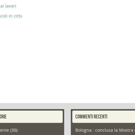
ai lavori
li in città
ORIE
COMMENTI RECENTI
ente
(30)
Bologna : conclusa la Mostra 