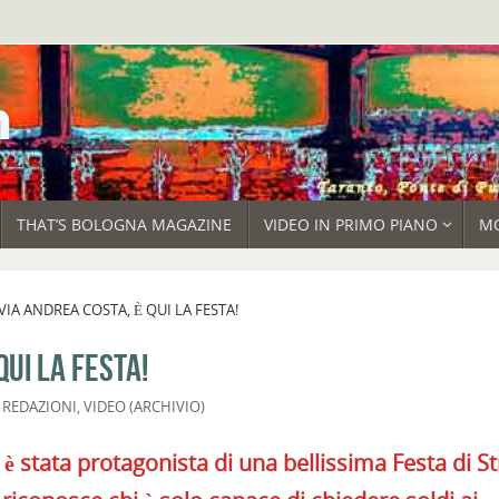
THAT’S BOLOGNA MAGAZINE
VIDEO IN PRIMO PIANO
M
IA ANDREA COSTA, È QUI LA FESTA!
QUI LA FESTA!
,
REDAZIONI
,
VIDEO (ARCHIVIO)
è stata protagonista di una bellissima Festa di St