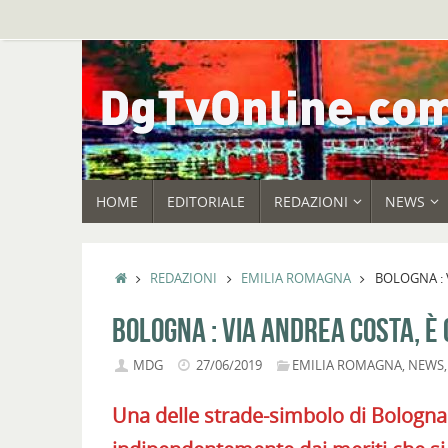
Vai
al
contenuto
VAI
HOME
EDITORIALE
REDAZIONI
NEWS
AL
CONTENUTO
HOME
REDAZIONI
EMILIA ROMAGNA
BOLOGNA : V
BOLOGNA : VIA ANDREA COSTA, È 
MDG
27/06/2019
EMILIA ROMAGNA
,
NEWS
Una delle strade-simbolo di Bologna 