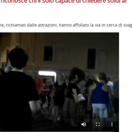
riconosce chi è solo capace di chiedere soldi ai
che, richiamati dalle attrazioni, hanno affollato la via in cerca di sv