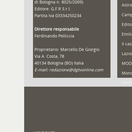
di Bologna n. 8025/2009)
Astro
Editore: G.F.R S.r.l.
Camp
Partita Iva 03334250234
Edito
Direttore responsabile
Emil
Ferdinando Pelliccia
Il ca
Proprietario: Marcello De Giorgio
Lazio
Via A. Costa, 78
40134 Bologna (BO) Italia
MOD
E-mail: redazione@dgtvonline.com
Mond
New
Portf
Pugli
Reda
Speci
Spor