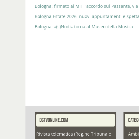
Bologna: firmato al MIT l’accordo sul Passante, via 
Bologna Estate 2026: nuovi appuntamenti e spettaco
Bologna: «(s)Nodi» torna al Museo della Musica
DGTVONLINE.COM
CATEG
Rivista telematica (Reg.ne Tribunale
Ambi