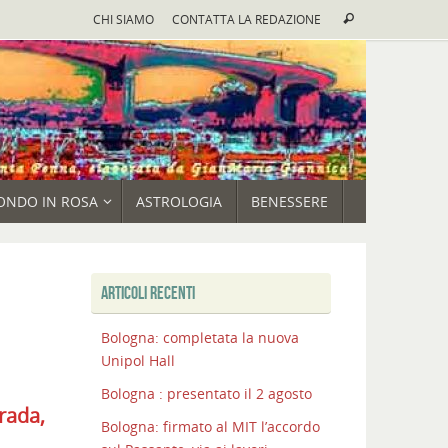
Cerca:
CHI SIAMO
CONTATTA LA REDAZIONE
Cerca
ONDO IN ROSA
ASTROLOGIA
BENESSERE
ARTICOLI RECENTI
Bologna: completata la nuova
Unipol Hall
Bologna : presentato il 2 agosto
rada,
Bologna: firmato al MIT l’accordo