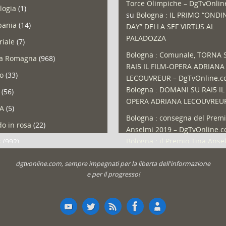
Torce Olimpiche – DgTvOnli
logia
(1)
su
Bologna : IL PRIMO “ONDI
ania
(14)
DAY” DELLA SEF VIRTUS AL
PALADOZZA
riale
(7)
Bologna : Comunale, TORNA 
ia Romagna
(968)
RAI5 IL FILM-OPERA ADRIANA
so
(33)
LECOUVREUR – DgTvOnline.
Bologna : DOMANI SU RAI5 IL
(56)
OPERA ADRIANA LECOUVREU
A
(5)
Bologna : consegna del Premi
o in rosa
(22)
Anselmi 2019 – DgTvOnline.
Bologna : il Premio Tina Anse
s
(992)
Bologna : un Protocollo per i
olio
(1)
dgtvonline.com, sempre impegnati per la liberta dell'informazione
cittadini sovraindebitati –
a
(30)
e per il progresso!
DgTvOnline.com
su
Bologna :
zioni
(1.049)
aperto lo sportello per il
Sovraindebitamento
ali
(22)
Roma : uscita posticipata in s
t
(61)