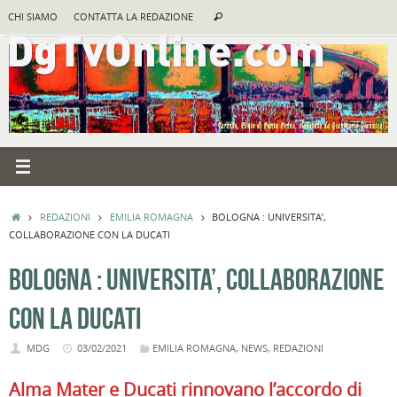
Vai
Cerca:
CHI SIAMO
CONTATTA LA REDAZIONE
Cerca
al
contenuto
HOME
REDAZIONI
EMILIA ROMAGNA
BOLOGNA : UNIVERSITA’,
COLLABORAZIONE CON LA DUCATI
BOLOGNA : UNIVERSITA’, COLLABORAZIONE
CON LA DUCATI
MDG
03/02/2021
EMILIA ROMAGNA
,
NEWS
,
REDAZIONI
Alma Mater e Ducati rinnovano l’accordo di