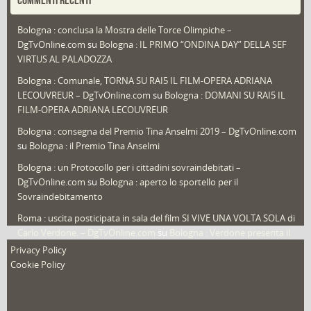
Puglia
(30)
Bologna : conclusa la Mostra delle Torce Olimpiche –
Redazioni
(1.052)
DgTvOnline.com
su
Bologna : IL PRIMO “ONDINA DAY” DELLA SEF
Speciali
(22)
VIRTUS AL PALADOZZA
Sport
(61)
Bologna : Comunale, TORNA SU RAI5 IL FILM-OPERA ADRIANA
LECOUVREUR – DgTvOnline.com
su
Bologna : DOMANI SU RAI5 IL
That's Bologna Magazine
(25)
FILM-OPERA ADRIANA LECOUVREUR
Veneto
(12)
Bologna : consegna del Premio Tina Anselmi 2019 – DgTvOnline.com
Video (archivio)
(263)
su
Bologna : il Premio Tina Anselmi
Video in primo piano
(6)
Bologna : un Protocollo per i cittadini sovraindebitati –
DgTvOnline.com
su
Bologna : aperto lo sportello per il
Sovraindebitamento
Roma : uscita posticipata in sala del film SI VIVE UNA VOLTA SOLA di
Carlo Verdone. – DgTvOnline.com
su
Bologna : Verdone presenta il
nuovo film
Privacy Policy
Cookie Policy