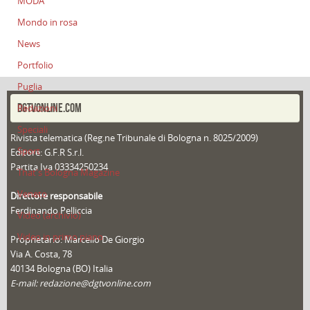
MODA
Mondo in rosa
News
Portfolio
Puglia
DGTVONLINE.COM
Redazioni
Speciali
Rivista telematica (Reg.ne Tribunale di Bologna n. 8025/2009)
Sport
Editore: G.F.R S.r.l.
Partita Iva 03334250234
That's Bologna Magazine
Veneto
Direttore responsabile
Ferdinando Pelliccia
Video (archivio)
Video in primo piano
Proprietario: Marcello De Giorgio
Via A. Costa, 78
40134 Bologna (BO) Italia
E-mail: redazione@dgtvonline.com