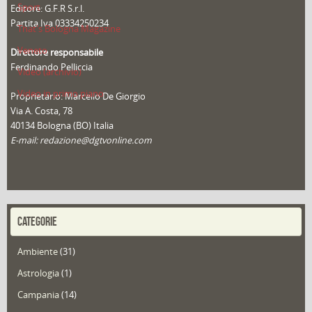
Sport
Editore: G.F.R S.r.l.
Partita Iva 03334250234
That's Bologna Magazine
Veneto
Direttore responsabile
Ferdinando Pelliccia
Video (archivio)
Video in primo piano
Proprietario: Marcello De Giorgio
Via A. Costa, 78
40134 Bologna (BO) Italia
E-mail: redazione@dgtvonline.com
CATEGORIE
Ambiente
(31)
Astrologia
(1)
Campania
(14)