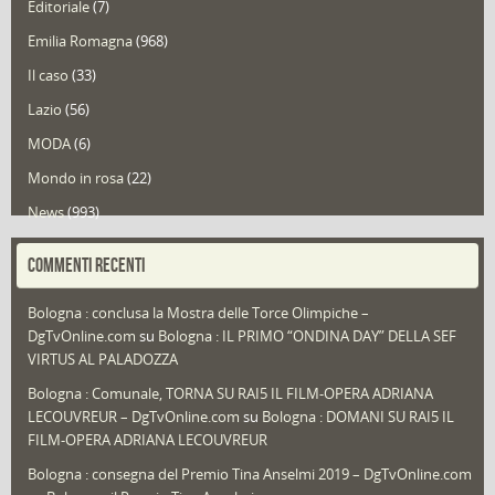
Editoriale
(7)
Emilia Romagna
(968)
Il caso
(33)
Lazio
(56)
MODA
(6)
Mondo in rosa
(22)
News
(993)
Portfolio
(1)
COMMENTI RECENTI
Puglia
(30)
Bologna : conclusa la Mostra delle Torce Olimpiche –
Redazioni
(1.049)
DgTvOnline.com
su
Bologna : IL PRIMO “ONDINA DAY” DELLA SEF
Speciali
(22)
VIRTUS AL PALADOZZA
Sport
(61)
Bologna : Comunale, TORNA SU RAI5 IL FILM-OPERA ADRIANA
LECOUVREUR – DgTvOnline.com
su
Bologna : DOMANI SU RAI5 IL
That's Bologna Magazine
(25)
FILM-OPERA ADRIANA LECOUVREUR
Veneto
(12)
Bologna : consegna del Premio Tina Anselmi 2019 – DgTvOnline.com
Video (archivio)
(263)