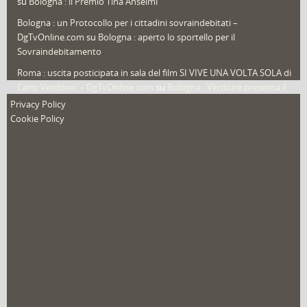
su
Bologna : il Premio Tina Anselmi
Video in primo piano
(6)
Bologna : un Protocollo per i cittadini sovraindebitati –
DgTvOnline.com
su
Bologna : aperto lo sportello per il
Sovraindebitamento
Roma : uscita posticipata in sala del film SI VIVE UNA VOLTA SOLA di
Carlo Verdone. – DgTvOnline.com
su
Bologna : Verdone presenta il
nuovo film
Privacy Policy
Cookie Policy