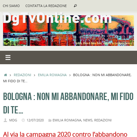
Vai
Cerca:
CHI SIAMO
CONTATTA LA REDAZIONE
Cerca
al
contenuto
HOME
REDAZIONI
EMILIA ROMAGNA
BOLOGNA : NON MI ABBANDONARE,
MI FIDO DI TE…
BOLOGNA : NON MI ABBANDONARE, MI FIDO
DI TE…
MDG
12/07/2020
EMILIA ROMAGNA
,
NEWS
,
REDAZIONI
Al via la campagna 2020 contro l’abbandono