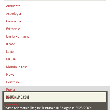
Ambiente
Astrologia
Campania
Editoriale
Emilia Romagna
Il caso
Lazio
MODA
Mondo in rosa
News
Portfolio
Puglia
DGTVONLINE.COM
Redazioni
Speciali
Rivista telematica (Reg.ne Tribunale di Bologna n. 8025/2009)