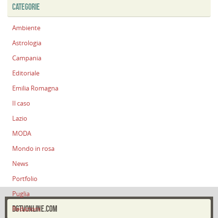
CATEGORIE
Ambiente
Astrologia
Campania
Editoriale
Emilia Romagna
Il caso
Lazio
MODA
Mondo in rosa
News
Portfolio
Puglia
DGTVONLINE.COM
Redazioni