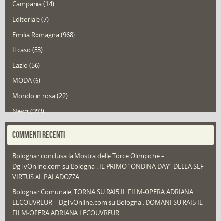
Campania
(14)
Editoriale
(7)
Emilia Romagna
(968)
Il caso
(33)
Lazio
(56)
MODA
(6)
Mondo in rosa
(22)
News
(993)
Portfolio
(1)
COMMENTI RECENTI
Puglia
(30)
Bologna : conclusa la Mostra delle Torce Olimpiche –
Redazioni
(1.049)
DgTvOnline.com
su
Bologna : IL PRIMO “ONDINA DAY” DELLA SEF
Speciali
(22)
VIRTUS AL PALADOZZA
Sport
(61)
Bologna : Comunale, TORNA SU RAI5 IL FILM-OPERA ADRIANA
LECOUVREUR – DgTvOnline.com
su
Bologna : DOMANI SU RAI5 IL
That's Bologna Magazine
(25)
FILM-OPERA ADRIANA LECOUVREUR
Veneto
(12)