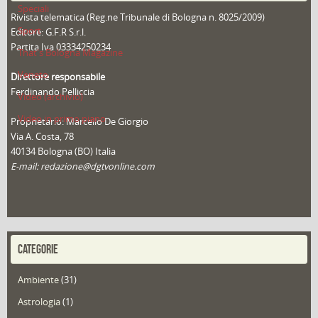
Speciali
Rivista telematica (Reg.ne Tribunale di Bologna n. 8025/2009)
Sport
Editore: G.F.R S.r.l.
Partita Iva 03334250234
That's Bologna Magazine
Veneto
Direttore responsabile
Ferdinando Pelliccia
Video (archivio)
Video in primo piano
Proprietario: Marcello De Giorgio
Via A. Costa, 78
40134 Bologna (BO) Italia
E-mail: redazione@dgtvonline.com
CATEGORIE
Ambiente
(31)
Astrologia
(1)