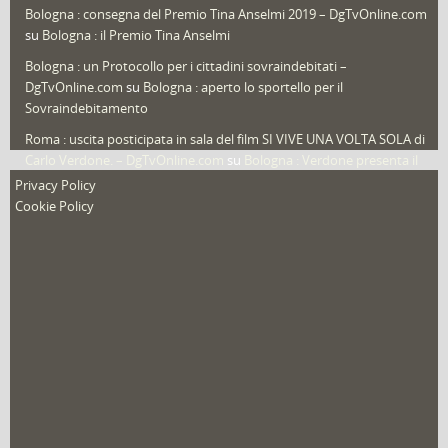
Bologna : consegna del Premio Tina Anselmi 2019 – DgTvOnline.com
Video (archivio)
(263)
su
Bologna : il Premio Tina Anselmi
Video in primo piano
(6)
Bologna : un Protocollo per i cittadini sovraindebitati –
DgTvOnline.com
su
Bologna : aperto lo sportello per il
Sovraindebitamento
Roma : uscita posticipata in sala del film SI VIVE UNA VOLTA SOLA di
Carlo Verdone. – DgTvOnline.com
su
Bologna : Verdone presenta il
nuovo film
Privacy Policy
Cookie Policy