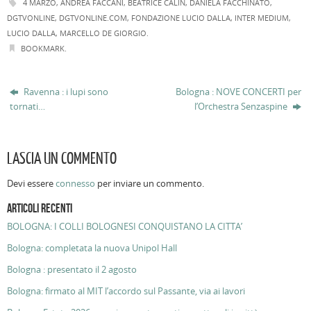
4 MARZO
,
ANDREA FACCANI
,
BEATRICE CALIN
,
DANIELA FACCHINATO
,
DGTVONLINE
,
DGTVONLINE.COM
,
FONDAZIONE LUCIO DALLA
,
INTER MEDIUM
,
LUCIO DALLA
,
MARCELLO DE GIORGIO
.
BOOKMARK
.
Ravenna : i lupi sono
Bologna : NOVE CONCERTI per
tornati…
l’Orchestra Senzaspine
LASCIA UN COMMENTO
Devi essere
connesso
per inviare un commento.
ARTICOLI RECENTI
BOLOGNA: I COLLI BOLOGNESI CONQUISTANO LA CITTA’
Bologna: completata la nuova Unipol Hall
Bologna : presentato il 2 agosto
Bologna: firmato al MIT l’accordo sul Passante, via ai lavori