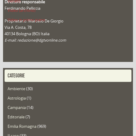
Veneto
Direttore responsabile
Ferdinando Pelliccia
Video (archivio)
Video in primo piano
Proprietario: Marcello De Giorgio
Via A. Costa, 78
40134 Bologna (BO) Italia
E-mail: redazione@dgtvonline.com
CATEGORIE
Ambiente
(30)
Astrologia
(1)
Campania
(14)
Editoriale
(7)
Emilia Romagna
(969)
Il caso
(33)