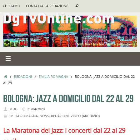
Vai
Cerca:
CHI SIAMO
CONTATTA LA REDAZIONE
Cerca
al
contenuto
HOME
REDAZIONI
EMILIA ROMAGNA
BOLOGNA: JAZZ A DOMICILIO DAL 22
AL 29
BOLOGNA: JAZZ A DOMICILIO DAL 22 AL 29
MDG
21/04/2020
EMILIA ROMAGNA
,
NEWS
,
REDAZIONI
,
VIDEO (ARCHIVIO)
La Maratona del Jazz: i concerti dal 22 al 29