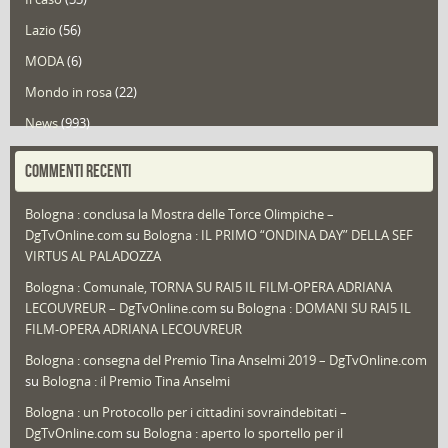
Lazio
(56)
MODA
(6)
Mondo in rosa
(22)
News
(993)
Portfolio
(1)
COMMENTI RECENTI
Puglia
(30)
Bologna : conclusa la Mostra delle Torce Olimpiche –
Redazioni
(1.050)
DgTvOnline.com
su
Bologna : IL PRIMO “ONDINA DAY” DELLA SEF
Speciali
(22)
VIRTUS AL PALADOZZA
Sport
(61)
Bologna : Comunale, TORNA SU RAI5 IL FILM-OPERA ADRIANA
LECOUVREUR – DgTvOnline.com
su
Bologna : DOMANI SU RAI5 IL
That's Bologna Magazine
(25)
FILM-OPERA ADRIANA LECOUVREUR
Veneto
(12)
Bologna : consegna del Premio Tina Anselmi 2019 – DgTvOnline.com
Video (archivio)
(263)
su
Bologna : il Premio Tina Anselmi
Video in primo piano
(6)
Bologna : un Protocollo per i cittadini sovraindebitati –
DgTvOnline.com
su
Bologna : aperto lo sportello per il