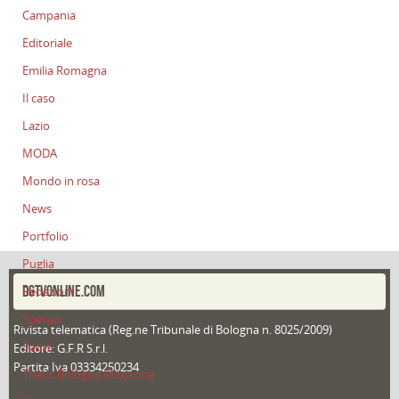
Campania
Editoriale
Emilia Romagna
Il caso
Lazio
MODA
Mondo in rosa
News
Portfolio
Puglia
DGTVONLINE.COM
Redazioni
Speciali
Rivista telematica (Reg.ne Tribunale di Bologna n. 8025/2009)
Sport
Editore: G.F.R S.r.l.
Partita Iva 03334250234
That's Bologna Magazine