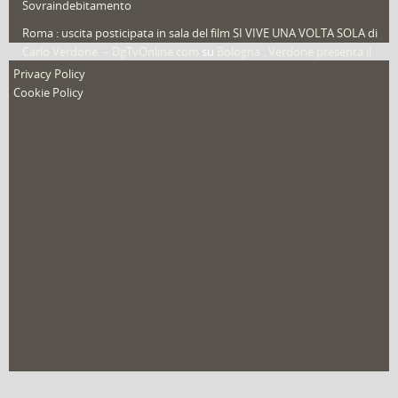
Sovraindebitamento
Roma : uscita posticipata in sala del film SI VIVE UNA VOLTA SOLA di
Carlo Verdone. – DgTvOnline.com
su
Bologna : Verdone presenta il
nuovo film
Privacy Policy
Cookie Policy