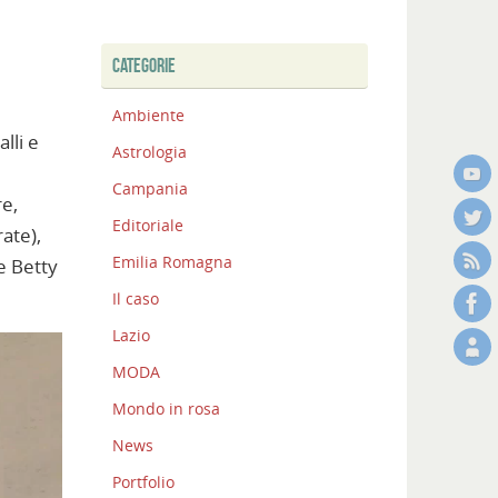
CATEGORIE
Ambiente
lli e
Astrologia
Campania
re,
Editoriale
rate),
Emilia Romagna
e Betty
Il caso
Lazio
MODA
Mondo in rosa
News
Portfolio