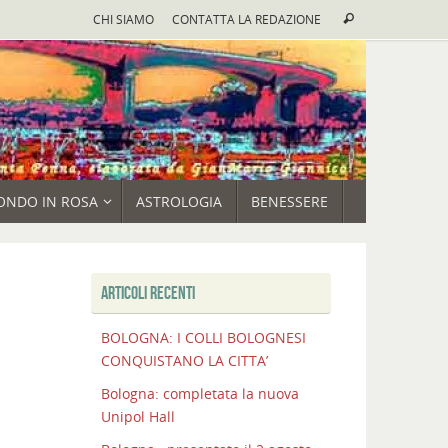
Cerca:
CHI SIAMO
CONTATTA LA REDAZIONE
Cerca
ONDO IN ROSA
ASTROLOGIA
BENESSERE
ARTICOLI RECENTI
BOLOGNA: I COLLI BOLOGNESI
CONQUISTANO LA CITTA’
Bologna: completata la nuova
Unipol Hall