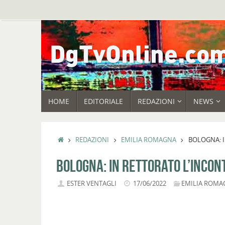
Vai
al
contenuto
VAI
HOME
EDITORIALE
REDAZIONI
NEWS
AL
CONTENUTO
HOME
REDAZIONI
EMILIA ROMAGNA
BOLOGNA: I
BOLOGNA: IN RETTORATO L’INCON
ESTER VENTAGLI
17/06/2022
EMILIA ROMA