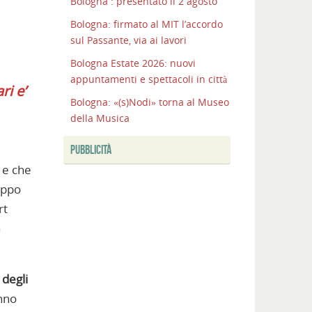
Bologna : presentato il 2 agosto
Bologna: firmato al MIT l’accordo
sul Passante, via ai lavori
Bologna Estate 2026: nuovi
appuntamenti e spettacoli in città
ri e’
Bologna: «(s)Nodi» torna al Museo
della Musica
PUBBLICITÀ
 e che
uppo
rt
a
 degli
anno