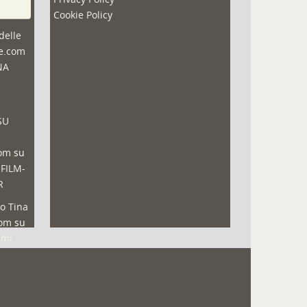
Cookie Policy
delle
ne.com
NA
SU
com
su
 FILM-
R
o Tina
com
su
lmi