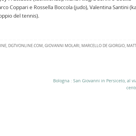
co Coppari e Rossella Boccola (judo), Valentina Santini (ka
oppio del tennis).
INE
,
DGTVONLINE.COM
,
GIOVANNI MOLARI
,
MARCELLO DE GIORGIO
,
MAT
Bologna : San Giovanni in Persiceto, al vi
cent