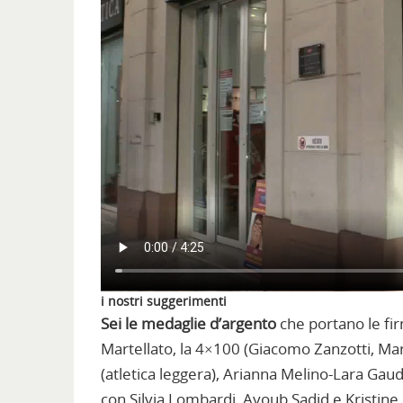
i nostri suggerimenti
Sei le medaglie d’argento
che portano le fir
Martellato, la 4×100 (Giacomo Zanzotti, Mar
(atletica leggera), Arianna Melino-Lara Gau
con Silvia Lombardi, Ayoub Sadid e Kristine 