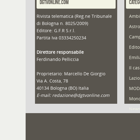
DGTVONLINE.COM
CATEG
Rivista telematica (Reg.ne Tribunale
Ambi
di Bologna n. 8025/2009)
Astro
Editore: G.F.R S.r.l.
Camp
Partita Iva 03334250234
Edito
Direttore responsabile
Emil
Ferdinando Pelliccia
Il ca
Proprietario: Marcello De Giorgio
Lazio
Via A. Costa, 78
40134 Bologna (BO) Italia
MOD
E-mail: redazione@dgtvonline.com
Mond
New
Portf
Pugli
Reda