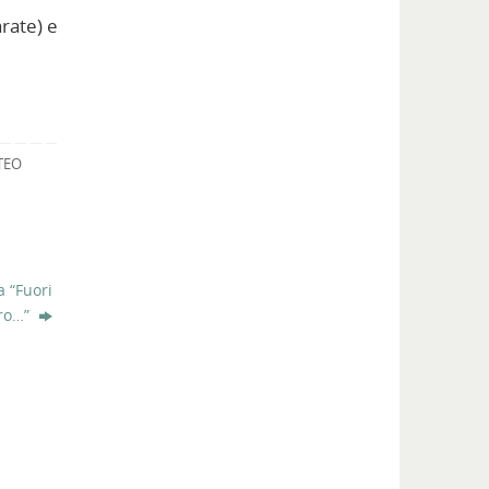
rate) e
TEO
a “Fuori
ro…”