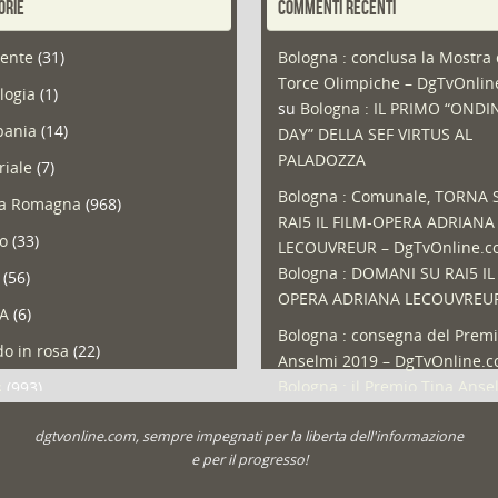
ORIE
COMMENTI RECENTI
ente
(31)
Bologna : conclusa la Mostra 
Torce Olimpiche – DgTvOnli
logia
(1)
su
Bologna : IL PRIMO “ONDI
ania
(14)
DAY” DELLA SEF VIRTUS AL
PALADOZZA
riale
(7)
Bologna : Comunale, TORNA 
ia Romagna
(968)
RAI5 IL FILM-OPERA ADRIANA
so
(33)
LECOUVREUR – DgTvOnline.
Bologna : DOMANI SU RAI5 IL
(56)
OPERA ADRIANA LECOUVREU
A
(6)
Bologna : consegna del Premi
o in rosa
(22)
Anselmi 2019 – DgTvOnline.
Bologna : il Premio Tina Anse
s
(993)
Bologna : un Protocollo per i
olio
(1)
dgtvonline.com, sempre impegnati per la liberta dell'informazione
cittadini sovraindebitati –
a
(30)
e per il progresso!
DgTvOnline.com
su
Bologna :
zioni
(1.049)