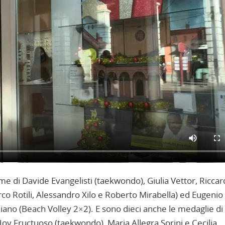
me di Davide Evangelisti (taekwondo), Giulia Vettor, Ricca
co Rotili, Alessandro Xilo e Roberto Mirabella) ed Eugenio
diano (Beach Volley 2×2). E sono dieci anche le medaglie d
Joy Fructuoso (taekwondo), Maria Allegra Sorini e Cecilia