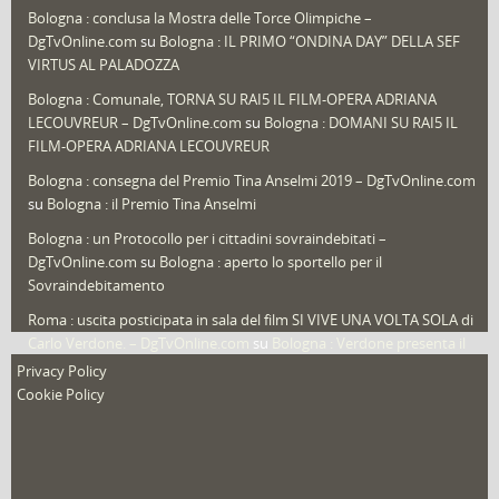
Bologna : conclusa la Mostra delle Torce Olimpiche –
Redazioni
(1.052)
DgTvOnline.com
su
Bologna : IL PRIMO “ONDINA DAY” DELLA SEF
Speciali
(22)
VIRTUS AL PALADOZZA
Sport
(61)
Bologna : Comunale, TORNA SU RAI5 IL FILM-OPERA ADRIANA
LECOUVREUR – DgTvOnline.com
su
Bologna : DOMANI SU RAI5 IL
That's Bologna Magazine
(25)
FILM-OPERA ADRIANA LECOUVREUR
Veneto
(12)
Bologna : consegna del Premio Tina Anselmi 2019 – DgTvOnline.com
Video (archivio)
(263)
su
Bologna : il Premio Tina Anselmi
Video in primo piano
(6)
Bologna : un Protocollo per i cittadini sovraindebitati –
DgTvOnline.com
su
Bologna : aperto lo sportello per il
Sovraindebitamento
Roma : uscita posticipata in sala del film SI VIVE UNA VOLTA SOLA di
Carlo Verdone. – DgTvOnline.com
su
Bologna : Verdone presenta il
nuovo film
Privacy Policy
Cookie Policy