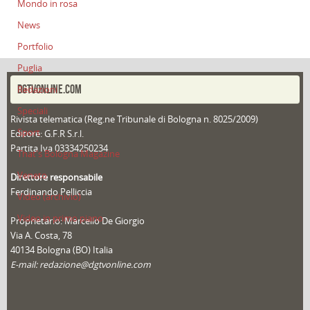
Mondo in rosa
News
Portfolio
Puglia
DGTVONLINE.COM
Redazioni
Speciali
Rivista telematica (Reg.ne Tribunale di Bologna n. 8025/2009)
Sport
Editore: G.F.R S.r.l.
Partita Iva 03334250234
That's Bologna Magazine
Veneto
Direttore responsabile
Ferdinando Pelliccia
Video (archivio)
Video in primo piano
Proprietario: Marcello De Giorgio
Via A. Costa, 78
40134 Bologna (BO) Italia
E-mail: redazione@dgtvonline.com