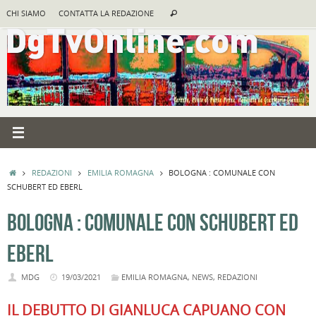
Vai
Cerca:
CHI SIAMO
CONTATTA LA REDAZIONE
Cerca
al
contenuto
HOME
REDAZIONI
EMILIA ROMAGNA
BOLOGNA : COMUNALE CON
SCHUBERT ED EBERL
BOLOGNA : COMUNALE CON SCHUBERT ED
EBERL
MDG
19/03/2021
EMILIA ROMAGNA
,
NEWS
,
REDAZIONI
IL DEBUTTO DI GIANLUCA CAPUANO CON