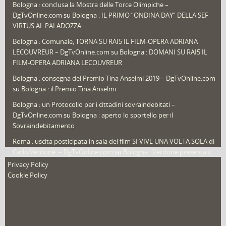
Bologna : conclusa la Mostra delle Torce Olimpiche –
Redazioni
(1.050)
DgTvOnline.com
su
Bologna : IL PRIMO “ONDINA DAY” DELLA SEF
Speciali
(22)
VIRTUS AL PALADOZZA
Sport
(61)
Bologna : Comunale, TORNA SU RAI5 IL FILM-OPERA ADRIANA
LECOUVREUR – DgTvOnline.com
su
Bologna : DOMANI SU RAI5 IL
That's Bologna Magazine
(25)
FILM-OPERA ADRIANA LECOUVREUR
Veneto
(12)
Bologna : consegna del Premio Tina Anselmi 2019 – DgTvOnline.com
Video (archivio)
(263)
su
Bologna : il Premio Tina Anselmi
Video in primo piano
(6)
Bologna : un Protocollo per i cittadini sovraindebitati –
DgTvOnline.com
su
Bologna : aperto lo sportello per il
Sovraindebitamento
Roma : uscita posticipata in sala del film SI VIVE UNA VOLTA SOLA di
Carlo Verdone. – DgTvOnline.com
su
Bologna : Verdone presenta il
nuovo film
Privacy Policy
Cookie Policy