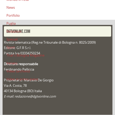
News
Portfolio
Puglia
DGTVONLINE.COM
Redazioni
Speciali
Rivista telematica (Reg.ne Tribunale di Bologna n. 8025/2009)
Sport
Editore: G.F.R S.r.l.
Partita Iva 03334250234
That's Bologna Magazine
Veneto
Direttore responsabile
Ferdinando Pelliccia
Video (archivio)
Video in primo piano
Proprietario: Marcello De Giorgio
Via A. Costa, 78
40134 Bologna (BO) Italia
E-mail: redazione@dgtvonline.com