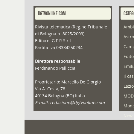
DGTVONLINE.COM
CATEG
Rivista telematica (Reg.ne Tribunale
Ambi
di Bologna n. 8025/2009)
Astro
Editore: G.F.R S.r.l.
Camp
Partita Iva 03334250234
Edito
Direttore responsabile
Emil
Ferdinando Pelliccia
Il ca
Proprietario: Marcello De Giorgio
Lazio
Via A. Costa, 78
40134 Bologna (BO) Italia
MOD
E-mail: redazione@dgtvonline.com
Mond
New
Portf