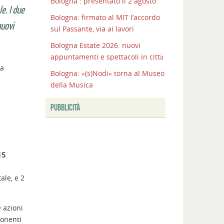
Bologna : presentato il 2 agosto
e. I due
Bologna: firmato al MIT l’accordo
nuovi
sul Passante, via ai lavori
Bologna Estate 2026: nuovi
appuntamenti e spettacoli in città
la
Bologna: «(s)Nodi» torna al Museo
della Musica
PUBBLICITÀ
15
ale, e 2
e azioni
ponenti