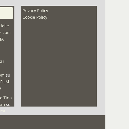
Privacy Policy
Cookie Policy
delle
ne.com
NA
SU
com
su
 FILM-
R
o Tina
com
su
lmi