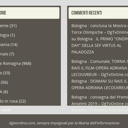
ORIE
COMMENTI RECENTI
ente
(31)
Bologna : conclusa la Mostra 
Torce Olimpiche – DgTvOnli
logia
(1)
su
Bologna : IL PRIMO “ONDI
ania
(14)
DAY” DELLA SEF VIRTUS AL
PALADOZZA
riale
(7)
Bologna : Comunale, TORNA 
ia Romagna
(968)
RAI5 IL FILM-OPERA ADRIANA
so
(33)
LECOUVREUR – DgTvOnline.
Bologna : DOMANI SU RAI5 IL
(56)
OPERA ADRIANA LECOUVREU
A
(6)
Bologna : consegna del Premi
o in rosa
(22)
Anselmi 2019 – DgTvOnline.
Bologna : il Premio Tina Anse
s
(993)
Bologna : un Protocollo per i
olio
(1)
dgtvonline.com, sempre impegnati per la liberta dell'informazione
cittadini sovraindebitati –