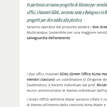
In partenza un nuovo progetto di Ateneo per sensibil
uffici, chiamati GOAL, avranno sede a Bologna e in R
progetti per dire addio alla plastica
Saranno operativi dal prossimo ottobre i
due Green
Multicampus Sostenibile per una maggiore sensibil
salvaguardia dell’ambiente
.
I due uffici chiamati
GOAL (Green Office ALma mat
membri ciascuno
: un coordinatore (il Dirigente del
Studentesco, 4 docenti individuati dal prof.
Riccar
tecnici amministrativi di Ateneo individuati dall’i
I Green Office dell’Alma Mater avranno infatti il c
di Ateneo all’interno della comunità Alma Mater e 