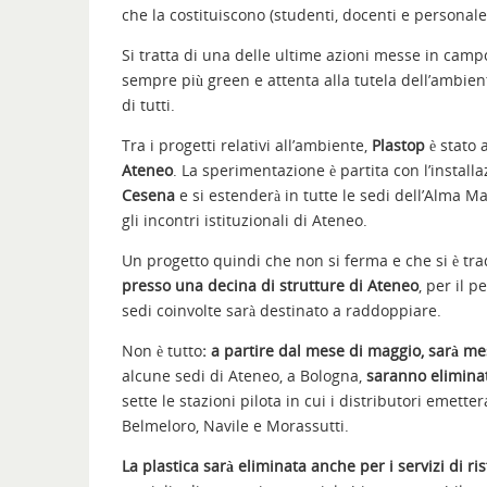
che la costituiscono (studenti, docenti e personal
Si tratta di una delle ultime azioni messe in camp
sempre più green e attenta alla tutela dell’ambie
di tutti.
Tra i progetti relativi all’ambiente,
Plastop
è stato 
Ateneo
. La sperimentazione è partita con l’install
Cesena
e si estenderà in tutte le sedi dell’Alma M
gli incontri istituzionali di Ateneo.
Un progetto quindi che non si ferma e che si è trad
presso una decina di strutture di Ateneo
, per il 
sedi coinvolte sarà destinato a raddoppiare.
Non è tutto
: a partire dal mese di maggio, sarà m
alcune sedi di Ateneo, a Bologna,
saranno eliminati
sette le stazioni pilota in cui i distributori emette
Belmeloro, Navile e Morassutti.
La plastica sarà eliminata anche per i servizi di ri