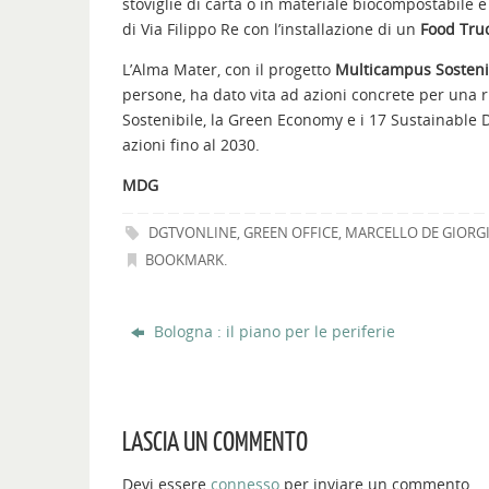
stoviglie di carta o in materiale biocompostabile 
di Via Filippo Re con l’installazione di un
Food Tru
L’Alma Mater, con il progetto
Multicampus Sosteni
persone, ha dato vita ad azioni concrete per una ri
Sostenibile, la Green Economy e i 17 Sustainable 
azioni fino al 2030.
MDG
DGTVONLINE
,
GREEN OFFICE
,
MARCELLO DE GIORG
BOOKMARK
.
Bologna : il piano per le periferie
LASCIA UN COMMENTO
Devi essere
connesso
per inviare un commento.