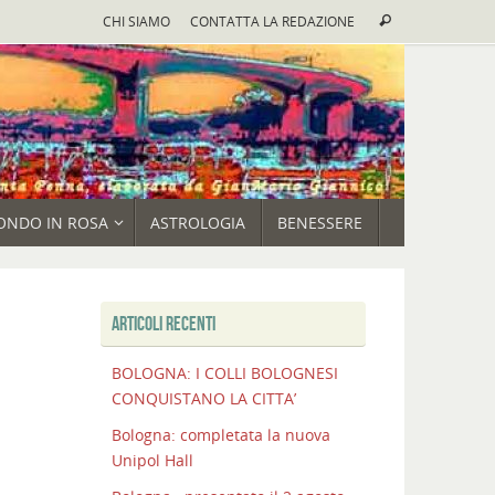
Cerca:
CHI SIAMO
CONTATTA LA REDAZIONE
Cerca
ONDO IN ROSA
ASTROLOGIA
BENESSERE
ARTICOLI RECENTI
BOLOGNA: I COLLI BOLOGNESI
CONQUISTANO LA CITTA’
Bologna: completata la nuova
Unipol Hall