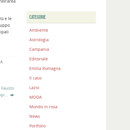
nell’area
CATEGORIE
tà e le
iluppo
Ambiente
ipali
Astrologia
Campania
Editoriale
NA
.
Emilia Romagna
Il caso
Lazio
 Fausto
ppi…
MODA
Mondo in rosa
News
Portfolio