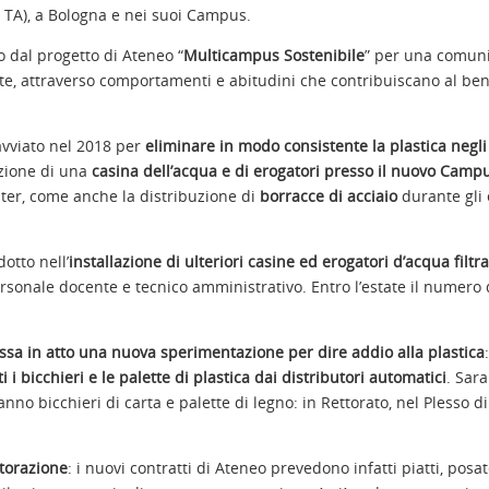
e TA), a Bologna e nei suoi Campus.
o dal progetto di Ateneo “
Multicampus Sostenibile
” per una comuni
nte, attraverso comportamenti e abitudini che contribuiscano al be
avviato nel 2018 per
eliminare in modo consistente la plastica negli
azione di una
casina dell’acqua e di erogatori presso il nuovo Camp
ater, come anche la distribuzione di
borracce di acciaio
durante gli 
otto nell’
installazione di ulteriori casine ed erogatori d’acqua filtr
personale docente e tecnico amministrativo. Entro l’estate il numero 
essa in atto una nuova sperimentazione per dire addio alla plastica
 i bicchieri e le palette di plastica dai distributori automatici
. Sar
ranno bicchieri di carta e palette di legno: in Rettorato, nel Plesso di
storazione
: i nuovi contratti di Ateneo prevedono infatti piatti, posat