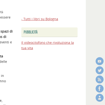
tà
nessere
- Tutti i libri su Bologna
 spazi di
PUBBLICITÀ
us di
eventi e
Il videocitofono che rivoluziona la
tua vita
ata
delle
: in
anno
e,