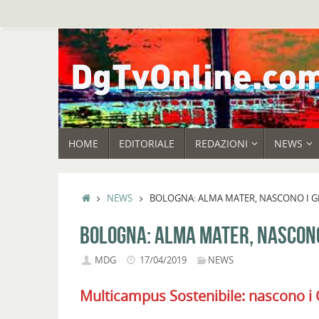
Vai
al
contenuto
VAI
HOME
EDITORIALE
REDAZIONI
NEWS
AL
CONTENUTO
HOME
NEWS
BOLOGNA: ALMA MATER, NASCONO I G
BOLOGNA: ALMA MATER, NASCONO
MDG
17/04/2019
NEWS
Multicampus Sostenibile: nascono i 