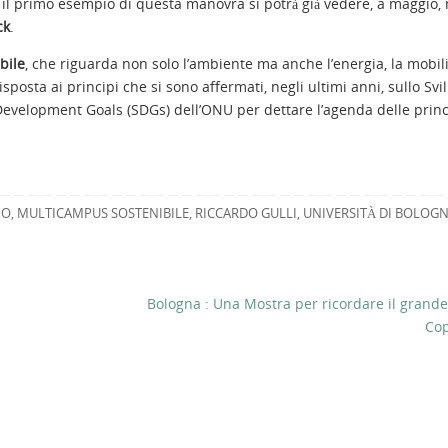
e il primo esempio di questa manovra si potrà già vedere, a maggio, 
ck
.
bile
, che riguarda non solo l’ambiente ma anche l’energia, la mobili
sposta ai principi che si sono affermati, negli ultimi anni, sullo Sv
Development Goals (SDGs) dell’ONU per dettare l’agenda delle princ
IO
,
MULTICAMPUS SOSTENIBILE
,
RICCARDO GULLI
,
UNIVERSITÀ DI BOLOG
Bologna : Una Mostra per ricordare il grande
Co