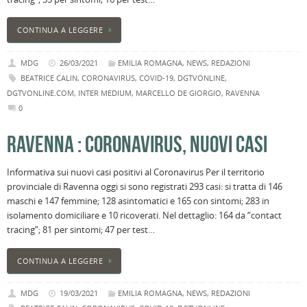
CONTINUA A LEGGERE
MDG
26/03/2021
EMILIA ROMAGNA
,
NEWS
,
REDAZIONI
BEATRICE CALIN
,
CORONAVIRUS
,
COVID-19
,
DGTVONLINE
,
DGTVONLINE.COM
,
INTER MEDIUM
,
MARCELLO DE GIORGIO
,
RAVENNA
0
RAVENNA : CORONAVIRUS, NUOVI CASI
Informativa sui nuovi casi positivi al Coronavirus Per il territorio
provinciale di Ravenna oggi si sono registrati 293 casi: si tratta di 146
maschi e 147 femmine; 128 asintomatici e 165 con sintomi; 283 in
isolamento domiciliare e 10 ricoverati. Nel dettaglio: 164 da “contact
tracing”; 81 per sintomi; 47 per test…
CONTINUA A LEGGERE
MDG
19/03/2021
EMILIA ROMAGNA
,
NEWS
,
REDAZIONI