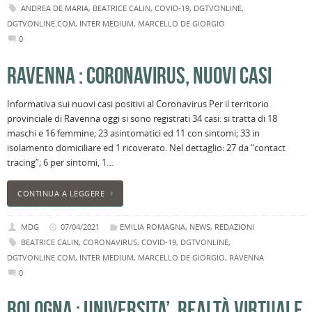
ANDREA DE MARIA
,
BEATRICE CALIN
,
COVID-19
,
DGTVONLINE
,
DGTVONLINE.COM
,
INTER MEDIUM
,
MARCELLO DE GIORGIO
0
RAVENNA : CORONAVIRUS, NUOVI CASI
Informativa sui nuovi casi positivi al Coronavirus Per il territorio
provinciale di Ravenna oggi si sono registrati 34 casi: si tratta di 18
maschi e 16 femmine; 23 asintomatici ed 11 con sintomi; 33 in
isolamento domiciliare ed 1 ricoverato. Nel dettaglio: 27 da “contact
tracing”; 6 per sintomi, 1…
CONTINUA A LEGGERE
MDG
07/04/2021
EMILIA ROMAGNA
,
NEWS
,
REDAZIONI
BEATRICE CALIN
,
CORONAVIRUS
,
COVID-19
,
DGTVONLINE
,
DGTVONLINE.COM
,
INTER MEDIUM
,
MARCELLO DE GIORGIO
,
RAVENNA
0
BOLOGNA : UNIVERSITA’, REALTÀ VIRTUALE