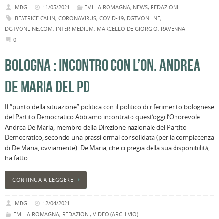
MDG
11/05/2021
EMILIA ROMAGNA
,
NEWS
,
REDAZIONI
BEATRICE CALIN
,
CORONAVIRUS
,
COVID-19
,
DGTVONLINE
,
DGTVONLINE.COM
,
INTER MEDIUM
,
MARCELLO DE GIORGIO
,
RAVENNA
0
BOLOGNA : INCONTRO CON L’ON. ANDREA
DE MARIA DEL PD
Il “punto della situazione” politica con il politico di riferimento bolognese
del Partito Democratico Abbiamo incontrato quest’oggi l’Onorevole
Andrea De Maria, membro della Direzione nazionale del Partito
Democratico, secondo una prassi ormai consolidata (per la compiacenza
di De Maria, ovviamente). De Maria, che ci pregia della sua disponibilità,
ha fatto…
CONTINUA A LEGGERE
MDG
12/04/2021
EMILIA ROMAGNA
,
REDAZIONI
,
VIDEO (ARCHIVIO)