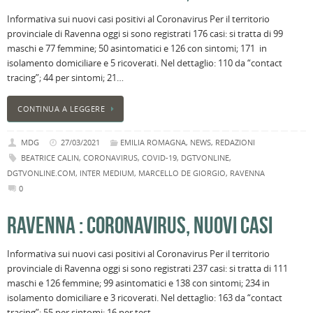
Informativa sui nuovi casi positivi al Coronavirus Per il territorio
provinciale di Ravenna oggi si sono registrati 176 casi: si tratta di 99
maschi e 77 femmine; 50 asintomatici e 126 con sintomi; 171 in
isolamento domiciliare e 5 ricoverati. Nel dettaglio: 110 da “contact
tracing”; 44 per sintomi; 21…
CONTINUA A LEGGERE
MDG
27/03/2021
EMILIA ROMAGNA
,
NEWS
,
REDAZIONI
BEATRICE CALIN
,
CORONAVIRUS
,
COVID-19
,
DGTVONLINE
,
DGTVONLINE.COM
,
INTER MEDIUM
,
MARCELLO DE GIORGIO
,
RAVENNA
0
RAVENNA : CORONAVIRUS, NUOVI CASI
Informativa sui nuovi casi positivi al Coronavirus Per il territorio
provinciale di Ravenna oggi si sono registrati 237 casi: si tratta di 111
maschi e 126 femmine; 99 asintomatici e 138 con sintomi; 234 in
isolamento domiciliare e 3 ricoverati. Nel dettaglio: 163 da “contact
tracing”; 55 per sintomi; 16 per test…