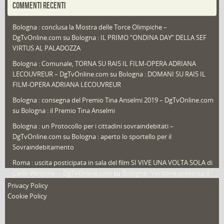
COMMENTI RECENTI
Puglia
(30)
Bologna : conclusa la Mostra delle Torce Olimpiche –
Redazioni
(1.050)
DgTvOnline.com
su
Bologna : IL PRIMO “ONDINA DAY” DELLA SEF
Speciali
(22)
VIRTUS AL PALADOZZA
Sport
(61)
Bologna : Comunale, TORNA SU RAI5 IL FILM-OPERA ADRIANA
LECOUVREUR – DgTvOnline.com
su
Bologna : DOMANI SU RAI5 IL
That's Bologna Magazine
(25)
FILM-OPERA ADRIANA LECOUVREUR
Veneto
(12)
Bologna : consegna del Premio Tina Anselmi 2019 – DgTvOnline.com
Video (archivio)
(263)
su
Bologna : il Premio Tina Anselmi
Video in primo piano
(6)
Bologna : un Protocollo per i cittadini sovraindebitati –
DgTvOnline.com
su
Bologna : aperto lo sportello per il
Sovraindebitamento
Roma : uscita posticipata in sala del film SI VIVE UNA VOLTA SOLA di
Carlo Verdone. – DgTvOnline.com
su
Bologna : Verdone presenta il
nuovo film
Privacy Policy
Cookie Policy