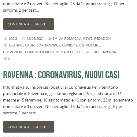
domiciliare e 2 ricoveri. Nel dettaglio: 25 da “contact tracing”; 17 per
sintomi; 2 per test…
CONTINUA A LEGGERE
MDG
12/05/2021
EMILIA ROMAGNA
,
NEWS
,
REDAZIONI
BEATRICE CALIN
,
CORONAVIRUS
,
COVID-19
,
DGTVONLINE
,
DGTVONLINE.COM
,
INTER MEDIUM
,
MARCELLO DE GIORGIO
,
RAVENNA
0
RAVENNA : CORONAVIRUS, NUOVI CASI
Informativa sui nuovi casi positivi al Coronavirus Per il territorio
provinciale di Ravenna oggi si sono registrati 26 casi: si tratta di 11
maschi e 15 femmine; 10 asintomatici e 16 con sintomi; 23 in isolamento
domiciliare e 3 ricoveri. Nel dettaglio: 18 da “contact tracing”; 6 per
sintomi; 1 per test…
CONTINUA A LEGGERE