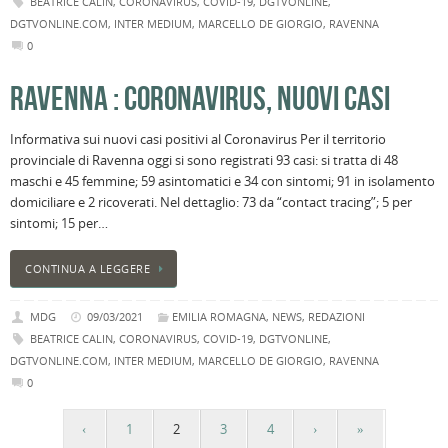
BEATRICE CALIN
,
CORONAVIRUS
,
COVID-19
,
DGTVONLINE
,
DGTVONLINE.COM
,
INTER MEDIUM
,
MARCELLO DE GIORGIO
,
RAVENNA
0
RAVENNA : CORONAVIRUS, NUOVI CASI
Informativa sui nuovi casi positivi al Coronavirus Per il territorio
provinciale di Ravenna oggi si sono registrati 93 casi: si tratta di 48
maschi e 45 femmine; 59 asintomatici e 34 con sintomi; 91 in isolamento
domiciliare e 2 ricoverati. Nel dettaglio: 73 da “contact tracing”; 5 per
sintomi; 15 per…
CONTINUA A LEGGERE
MDG
09/03/2021
EMILIA ROMAGNA
,
NEWS
,
REDAZIONI
BEATRICE CALIN
,
CORONAVIRUS
,
COVID-19
,
DGTVONLINE
,
DGTVONLINE.COM
,
INTER MEDIUM
,
MARCELLO DE GIORGIO
,
RAVENNA
0
‹
1
2
3
4
›
»