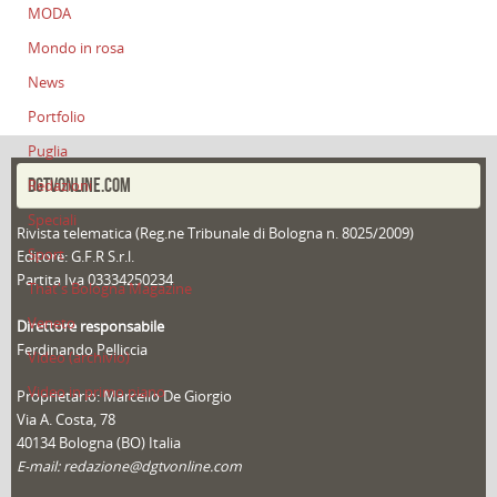
MODA
Mondo in rosa
News
Portfolio
Puglia
DGTVONLINE.COM
Redazioni
Speciali
Rivista telematica (Reg.ne Tribunale di Bologna n. 8025/2009)
Sport
Editore: G.F.R S.r.l.
Partita Iva 03334250234
That's Bologna Magazine
Veneto
Direttore responsabile
Ferdinando Pelliccia
Video (archivio)
Video in primo piano
Proprietario: Marcello De Giorgio
Via A. Costa, 78
40134 Bologna (BO) Italia
E-mail: redazione@dgtvonline.com