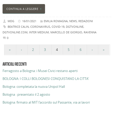
CONTINUA A LEGGERE
MDG
16/01/2021
EMILIA ROMAGNA
,
NEWS
,
REDAZIONI
BEATRICE CALIN
,
CORONAVIRUS
,
COVID-19
,
DGTVONLINE
,
DGTVONLINE.COM
,
INTER MEDIUM
,
MARCELLO DE GIORGIO
,
RAVENNA
0
«
‹
2
3
4
5
6
›
»
ARTICOLI RECENTI
Ferragosto a Bologna: i Musei Civici restano aperti
BOLOGNA: I COLLI BOLOGNESI CONQUISTANO LA CITTA’
Bologna: completata la nuova Unipol Hall
Bologna : presentato il 2 agosto
Bologna: firmato al MIT l’accordo sul Passante, via ai lavori