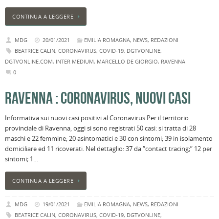
CONTINUA A LEGGERE
MDG
20/01/2021
EMILIA ROMAGNA
,
NEWS
,
REDAZIONI
BEATRICE CALIN
,
CORONAVIRUS
,
COVID-19
,
DGTVONLINE
,
DGTVONLINE.COM
,
INTER MEDIUM
,
MARCELLO DE GIORGIO
,
RAVENNA
0
RAVENNA : CORONAVIRUS, NUOVI CASI
Informativa sui nuovi casi positivi al Coronavirus Per il territorio
provinciale di Ravenna, oggi si sono registrati 50 casi: si tratta di 28
maschi e 22 femmine; 20 asintomatici e 30 con sintomi; 39 in isolamento
domiciliare ed 11 ricoverati. Nel dettaglio: 37 da “contact tracing;” 12 per
sintomi; 1…
CONTINUA A LEGGERE
MDG
19/01/2021
EMILIA ROMAGNA
,
NEWS
,
REDAZIONI
BEATRICE CALIN
,
CORONAVIRUS
,
COVID-19
,
DGTVONLINE
,