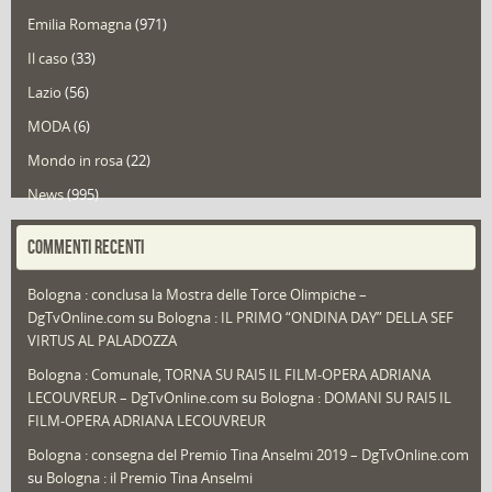
Emilia Romagna
(971)
Il caso
(33)
Lazio
(56)
MODA
(6)
Mondo in rosa
(22)
News
(995)
Portfolio
(1)
COMMENTI RECENTI
Puglia
(30)
Bologna : conclusa la Mostra delle Torce Olimpiche –
Redazioni
(1.052)
DgTvOnline.com
su
Bologna : IL PRIMO “ONDINA DAY” DELLA SEF
Speciali
(22)
VIRTUS AL PALADOZZA
Sport
(61)
Bologna : Comunale, TORNA SU RAI5 IL FILM-OPERA ADRIANA
LECOUVREUR – DgTvOnline.com
su
Bologna : DOMANI SU RAI5 IL
That's Bologna Magazine
(25)
FILM-OPERA ADRIANA LECOUVREUR
Veneto
(12)
Bologna : consegna del Premio Tina Anselmi 2019 – DgTvOnline.com
Video (archivio)
(263)
su
Bologna : il Premio Tina Anselmi