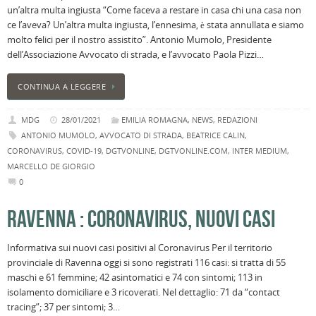
un’altra multa ingiusta “Come faceva a restare in casa chi una casa non
ce l’aveva? Un’altra multa ingiusta, l’ennesima, è stata annullata e siamo
molto felici per il nostro assistito”. Antonio Mumolo, Presidente
dell’Associazione Avvocato di strada, e l’avvocato Paola Pizzi…
CONTINUA A LEGGERE
MDG
28/01/2021
EMILIA ROMAGNA
,
NEWS
,
REDAZIONI
ANTONIO MUMOLO
,
AVVOCATO DI STRADA
,
BEATRICE CALIN
,
CORONAVIRUS
,
COVID-19
,
DGTVONLINE
,
DGTVONLINE.COM
,
INTER MEDIUM
,
MARCELLO DE GIORGIO
0
RAVENNA : CORONAVIRUS, NUOVI CASI
Informativa sui nuovi casi positivi al Coronavirus Per il territorio
provinciale di Ravenna oggi si sono registrati 116 casi: si tratta di 55
maschi e 61 femmine; 42 asintomatici e 74 con sintomi; 113 in
isolamento domiciliare e 3 ricoverati. Nel dettaglio: 71 da “contact
tracing”; 37 per sintomi; 3…