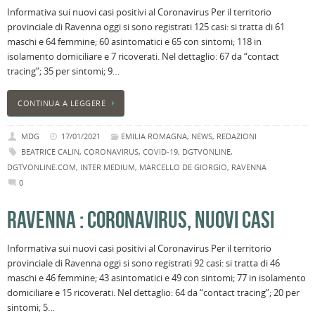
Informativa sui nuovi casi positivi al Coronavirus Per il territorio
provinciale di Ravenna oggi si sono registrati 125 casi: si tratta di 61
maschi e 64 femmine; 60 asintomatici e 65 con sintomi; 118 in
isolamento domiciliare e 7 ricoverati. Nel dettaglio: 67 da “contact
tracing”; 35 per sintomi; 9…
CONTINUA A LEGGERE
MDG
17/01/2021
EMILIA ROMAGNA
,
NEWS
,
REDAZIONI
BEATRICE CALIN
,
CORONAVIRUS
,
COVID-19
,
DGTVONLINE
,
DGTVONLINE.COM
,
INTER MEDIUM
,
MARCELLO DE GIORGIO
,
RAVENNA
0
RAVENNA : CORONAVIRUS, NUOVI CASI
Informativa sui nuovi casi positivi al Coronavirus Per il territorio
provinciale di Ravenna oggi si sono registrati 92 casi: si tratta di 46
maschi e 46 femmine; 43 asintomatici e 49 con sintomi; 77 in isolamento
domiciliare e 15 ricoverati. Nel dettaglio: 64 da “contact tracing”; 20 per
sintomi; 5…