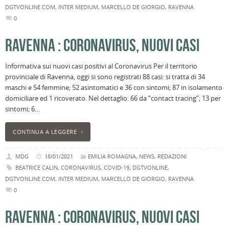
DGTVONLINE.COM
,
INTER MEDIUM
,
MARCELLO DE GIORGIO
,
RAVENNA
0
RAVENNA : CORONAVIRUS, NUOVI CASI
Informativa sui nuovi casi positivi al Coronavirus Per il territorio
provinciale di Ravenna, oggi si sono registrati 88 casi: si tratta di 34
maschi e 54 femmine; 52 asintomatici e 36 con sintomi; 87 in isolamento
domiciliare ed 1 ricoverato. Nel dettaglio: 66 da “contact tracing”; 13 per
sintomi; 6…
CONTINUA A LEGGERE
MDG
18/01/2021
EMILIA ROMAGNA
,
NEWS
,
REDAZIONI
BEATRICE CALIN
,
CORONAVIRUS
,
COVID-19
,
DGTVONLINE
,
DGTVONLINE.COM
,
INTER MEDIUM
,
MARCELLO DE GIORGIO
,
RAVENNA
0
RAVENNA : CORONAVIRUS, NUOVI CASI