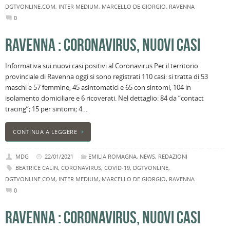
DGTVONLINE.COM
,
INTER MEDIUM
,
MARCELLO DE GIORGIO
,
RAVENNA
0
RAVENNA : CORONAVIRUS, NUOVI CASI
Informativa sui nuovi casi positivi al Coronavirus Per il territorio
provinciale di Ravenna oggi si sono registrati 110 casi: si tratta di 53
maschi e 57 femmine; 45 asintomatici e 65 con sintomi; 104 in
isolamento domiciliare e 6 ricoverati. Nel dettaglio: 84 da “contact
tracing”; 15 per sintomi; 4…
CONTINUA A LEGGERE
MDG
22/01/2021
EMILIA ROMAGNA
,
NEWS
,
REDAZIONI
BEATRICE CALIN
,
CORONAVIRUS
,
COVID-19
,
DGTVONLINE
,
DGTVONLINE.COM
,
INTER MEDIUM
,
MARCELLO DE GIORGIO
,
RAVENNA
0
RAVENNA : CORONAVIRUS, NUOVI CASI