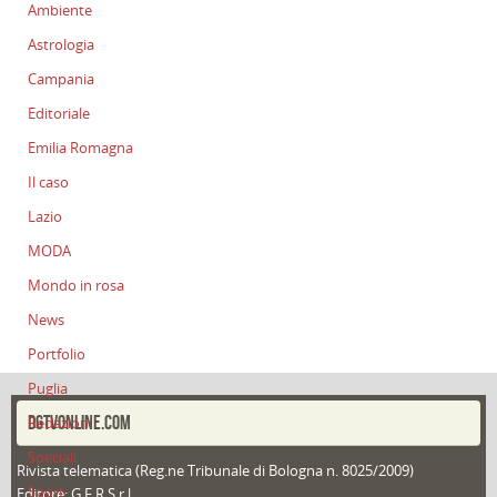
Ambiente
Astrologia
Campania
Editoriale
Emilia Romagna
Il caso
Lazio
MODA
Mondo in rosa
News
Portfolio
Puglia
DGTVONLINE.COM
Redazioni
Speciali
Rivista telematica (Reg.ne Tribunale di Bologna n. 8025/2009)
Sport
Editore: G.F.R S.r.l.