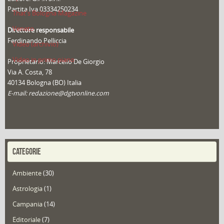
Partita Iva 03334250234
That's Bologna Magazine
Veneto
Direttore responsabile
Ferdinando Pelliccia
Video (archivio)
Video in primo piano
Proprietario: Marcello De Giorgio
Via A. Costa, 78
40134 Bologna (BO) Italia
E-mail: redazione@dgtvonline.com
CATEGORIE
Ambiente
(30)
Astrologia
(1)
Campania
(14)
Editoriale
(7)