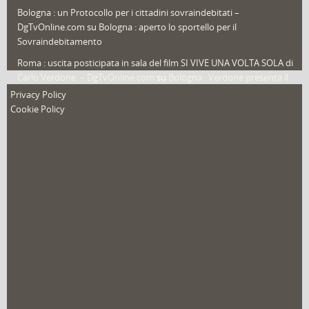
Video in primo piano
(6)
Bologna : un Protocollo per i cittadini sovraindebitati –
DgTvOnline.com
su
Bologna : aperto lo sportello per il
Sovraindebitamento
Roma : uscita posticipata in sala del film SI VIVE UNA VOLTA SOLA di
Carlo Verdone. – DgTvOnline.com
su
Bologna : Verdone presenta il
nuovo film
Privacy Policy
Cookie Policy