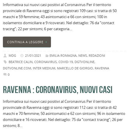
Informativa sui nuovi casi positivi al Coronavirus Per il territorio
provinciale di Ravenna oggi si sono registrati 109 casi: si tratta di 50
maschi e 59 femmine; 43 asintomatici e 66 con sintomi; 100 in
isolamento domiciliare e 9 ricoverati. Nel dettaglio: 76 da “contact
tracing”; 22 per sintomi; 6 per categoria…
CONTINUA A LEGGERE
MDG
21/01/2021
EMILIA ROMAGNA
,
NEWS
,
REDAZIONI
BEATRICE CALIN
,
CORONAVIRUS
,
COVID-19
,
DGTVONLINE
,
DGTVONLINE.COM
,
INTER MEDIUM
,
MARCELLO DE GIORGIO
,
RAVENNA
0
RAVENNA : CORONAVIRUS, NUOVI CASI
Informativa sui nuovi casi positivi al Coronavirus Per il territorio
provinciale di Ravenna oggi si sono registrati 112 casi: si tratta di 42
maschi e 70 femmine; 50 asintomatici e 62 con sintomi; 96 in isolamento
domiciliare e 16 ricoverati. Nel dettaglio: 75 da “contact tracing”; 26 per
sintomi; 8…