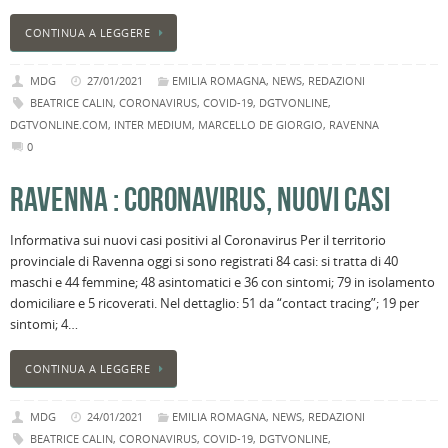
CONTINUA A LEGGERE
MDG
27/01/2021
EMILIA ROMAGNA
,
NEWS
,
REDAZIONI
BEATRICE CALIN
,
CORONAVIRUS
,
COVID-19
,
DGTVONLINE
,
DGTVONLINE.COM
,
INTER MEDIUM
,
MARCELLO DE GIORGIO
,
RAVENNA
0
RAVENNA : CORONAVIRUS, NUOVI CASI
Informativa sui nuovi casi positivi al Coronavirus Per il territorio
provinciale di Ravenna oggi si sono registrati 84 casi: si tratta di 40
maschi e 44 femmine; 48 asintomatici e 36 con sintomi; 79 in isolamento
domiciliare e 5 ricoverati. Nel dettaglio: 51 da “contact tracing”; 19 per
sintomi; 4…
CONTINUA A LEGGERE
MDG
24/01/2021
EMILIA ROMAGNA
,
NEWS
,
REDAZIONI
BEATRICE CALIN
,
CORONAVIRUS
,
COVID-19
,
DGTVONLINE
,